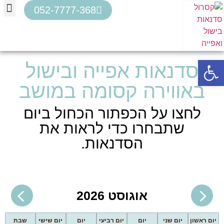
052-7777-368
הסדנ
סדנאות ב
סדנאות
לו
פתח סרגל נגישות
סדנאות אפייה ובישול
באווירה קסומה במושב​
לחצו על הכפתור הכחול ביום
שתבחרו כדי לראות את
הסדנאות.
אוגוסט 2026
יום ראשון
יום שני
יום
יום רביעי
יום
יום שישי
שבת