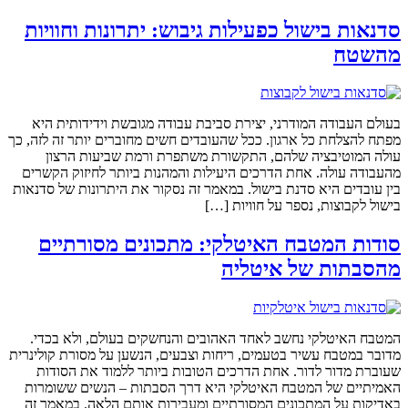
סדנאות בישול כפעילות גיבוש: יתרונות וחוויות
מהשטח
בעולם העבודה המודרני, יצירת סביבת עבודה מגובשת וידידותית היא
מפתח להצלחת כל ארגון. ככל שהעובדים חשים מחוברים יותר זה לזה, כך
עולה המוטיבציה שלהם, התקשורת משתפרת ורמת שביעות הרצון
מהעבודה עולה. אחת הדרכים היעילות והמהנות ביותר לחיזוק הקשרים
בין עובדים היא סדנת בישול. במאמר זה נסקור את היתרונות של סדנאות
בישול לקבוצות, נספר על חוויות […]
סודות המטבח האיטלקי: מתכונים מסורתיים
מהסבתות של איטליה
המטבח האיטלקי נחשב לאחד האהובים והנחשקים בעולם, ולא בכדי.
מדובר במטבח עשיר בטעמים, ריחות וצבעים, הנשען על מסורת קולינרית
שעוברת מדור לדור. אחת הדרכים הטובות ביותר ללמוד את הסודות
האמיתיים של המטבח האיטלקי היא דרך הסבתות – הנשים ששומרות
באדיקות על המתכונים המסורתיים ומעבירות אותם הלאה. במאמר זה