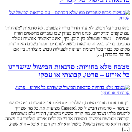
בואו נדבר על גיבוש. לא עוד חדרי בריחה צפופים, לא סדנאות "מנהיגות"
עם שקפים ומרקרים. אנחנו חיים בעידן שבו עובדים מחפשים חוויה
אמיתית – משהו שמשלב בין תוכן, כיף, ואינטראקציה אנושית נטולת
מסכים. בדיוק בגלל זה סדנאות בישול לעובדים תפסו בשנים האחרונות
מקום של כבוד בכל רשימת רעיונות לפעילות גיבוש מוצלחת. בין אם
מדובר בחברה […]
מטבח מלא בחוויות: סדנאות הבישול שישדרגו
כל אירוע – פרטי, קבוצתי או עסקי
בין אם אתם חובבי מטבח, בשלנים מתחילים או מחפשים חוויה מגבשת
וטעימה – סדנאות הבישול של Casserol מציעות את כל מה שצריך
לרגעים בלתי נשכחים. מה קורה כששף מקצועי, חומרי גלם משובחים
וקבוצה מגובשת נפגשים במטבח אחד? מקבלים אירוע קולינרי עם נשמה.
למה דווקא סדנאות בישול? בישול הוא לא רק הכנת אוכל – הוא שפה,
[…]