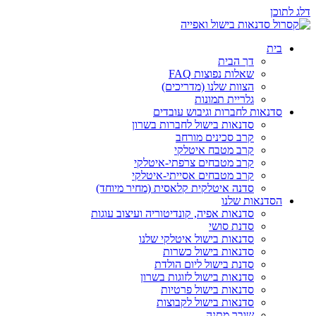
דלג לתוכן
בית
דך הבית
שאלות נפוצות FAQ
הצוות שלנו (מדריכים)
גלריית תמונות
סדנאות לחברות וגיבוש עובדים
סדנאות בישול לחברות בשרון
קרב סכינים מורחב
קרב מטבח איטלקי
קרב מטבחים צרפתי-איטלקי
קרב מטבחים אסייתי-איטלקי
סדנה איטלקית קלאסית (מחיר מיוחד)
הסדנאות שלנו
סדנאות אפיה, קונדיטוריה ועיצוב עוגות
סדנת סושי
סדנאות בישול איטלקי שלנו
סדנאות בישול כשרות
סדנת בישול ליום הולדת
סדנאות בישול לזוגות בשרון
סדנאות בישול פרטיות
סדנאות בישול לקבוצות
שובר מתנה