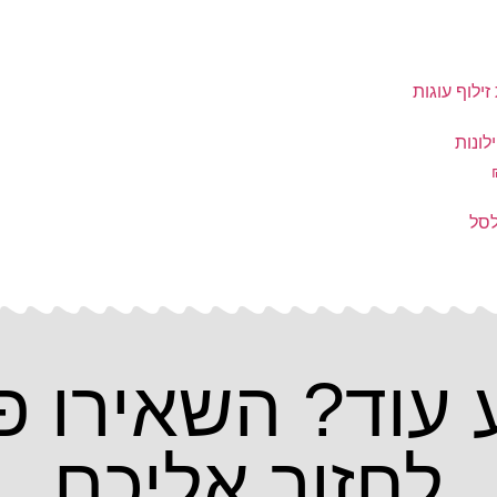
ילונות
סל
 עוד? השאירו פ
לחזור אליכם