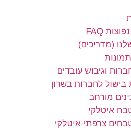
ת
וצות FAQ
לנו (מדריכים)
תמונות
רות וגיבוש עובדים
בישול לחברות בשרון
נים מורחב
בח איטלקי
בחים צרפתי-איטלקי