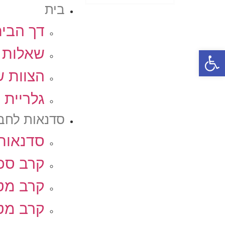
בית
דך הבי
שאלות נפ
פתח סרגל נגישות
הצוות ש
גלריית 
סדנאות לחבר
סדנאות 
קרב סכי
קרב מט
קרב מט