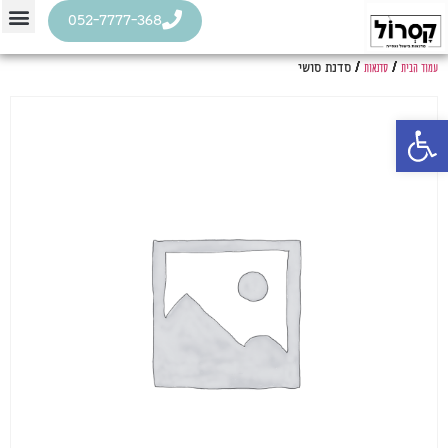
052-7777-368
עמוד הבית
סדנאות
/
/ סדנת סושי
פתח סרגל נגישות