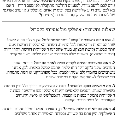
כדי לעזור לכם לבחור, פשוט
בקרו בכל הסדנאות שלנו
ותראו איזה תפריט
גורם לכם לרעב מיידי. לפעמים החלטה מתקבלת לפי מצב הרוח – האם
בא לכם ערב רגוע של לישת בצק וכוס יין אדום (איטלקי), או ערב אנרגטי
של להבות וניחוחות של קוקוס וכוסברה (אסייתי)?
שאלות ותשובות: איטלקי מול אסייתי בקסרול
1. איזו סדנה נחשבת ל"קשה" יותר למתחילים?
אין אצלנו סדנה קשה!
שתי הסדנאות מותאמות לכל הרמות. הסדנה האיטלקית דורשת מעט
יותר סבלנות (לישת הבצק), בעוד שהסדנה האסייתית דורשת יותר זריזות
(חיתוך והקפצה). השפים שלנו מבטיחים שכולם יצליחו בשני המקרים.
2. האם המצרכים זמינים לקנייה בבית לאחר הסדנה?
בוודאי. אחד
הערכים שלנו ב"קסרול" הוא ללמד אתכם לבשל באמת. לכן, אנחנו
משתמשים בחומרי גלם שניתן למצוא בכל סופרמרקט או חנות מתמחה,
כדי שתוכלו לשחזר את הקסם במטבח שלכם.
3. מה מבשלים בסוף כל סדנה?
בסדנה האיטלקית בדרך כלל נכין פסטות
בשיטות שונות, רטבים קלאסיים וקינוח איטלקי כמו טירמיסו. בסדנה
האסייתית נתמקד במנות מוקפצות, דאמפלינגס או סושי, וקינוחים
אקזוטיים על בסיס פירות וקוקוס.
4. האם הסדנאות כוללות שתייה?
כן, האווירה אצלנו תמיד חגיגית. בסדנה
האיטלקית היין זורם בחופשיות, ובסדנה האסייתית אנחנו משלבים