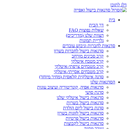
דלג לתוכן
בית
דך הבית
שאלות נפוצות FAQ
הצוות שלנו (מדריכים)
גלריית תמונות
סדנאות לחברות וגיבוש עובדים
סדנאות בישול לחברות בשרון
קרב סכינים מורחב
קרב מטבח איטלקי
קרב מטבחים צרפתי-איטלקי
קרב מטבחים אסייתי-איטלקי
סדנה איטלקית קלאסית (מחיר מיוחד)
הסדנאות שלנו
סדנאות אפיה, קונדיטוריה ועיצוב עוגות
סדנת סושי
סדנאות בישול איטלקי שלנו
סדנאות בישול כשרות
סדנת בישול ליום הולדת
סדנאות בישול לזוגות בשרון
סדנאות בישול פרטיות
סדנאות בישול לקבוצות
שובר מתנה