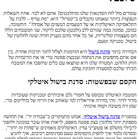
עומדים מול לוח הסדנאות שלנו ומתלבטים? אתם לא לבד. אחת השאלות
הנפוצות ביותר שאנחנו מקבלים ב"קסרול" היא: "מה עדיף – ללכת על
הקלאסיקה האיטלקית או על הטעמים הנועזים של אסיה?". התשובה,
כמובן, טמונה במה שגורם ללב (ולבטן) שלכם לרקוד. שני המטבחים הללו
הם מעצמות קולינריות, אך כל אחד מהם מעניק חוויה שונה לחלוטין של
בישול, טכניקה וטעם.
הבחירה בתוך
סדנת בישול
היא הזדמנות לצלול לתוך תרבות אחרת. בין
אם אתם מחפשים את הנחמה שבבצק פסטה טרי או את הדינמיות של
הווק הלוהט, המטרה שלנו היא שתצאו עם כלים שיהפכו את המטבח
הביתי שלכם למסעדה חובקת עולם.
הקסם שבפשטות: סדנת בישול איטלקי
המטבח האיטלקי מבוסס על חומרי גלם איכותיים וטכניקות שעוברות
מדור לדור. זוהי בחירה אידיאלית למי שאוהב את הריח של בזיליקום טרי,
שמן זית משובח וקמח איכותי.
במסגרת
סדנת בישול איטלקי
, אנחנו מתמקדים ב"עבודת יד". אין תחושה
מספקת יותר מלהכין בצק פסטה מאפס, לראות אותו עובר במכונה ולהפוך
לרביולי מושלם או פטוצ'יני עדין. האיטלקים מאמינים ש"פחות זה יותר",
ובסדנה נלמד איך להפיק מקסימום טעם ממינימום רכיבים, איך להגיע
למרקם אל-דנטה מדויק ואיך לבנות רטבים עשירים שיגרמו לכולם לבקש