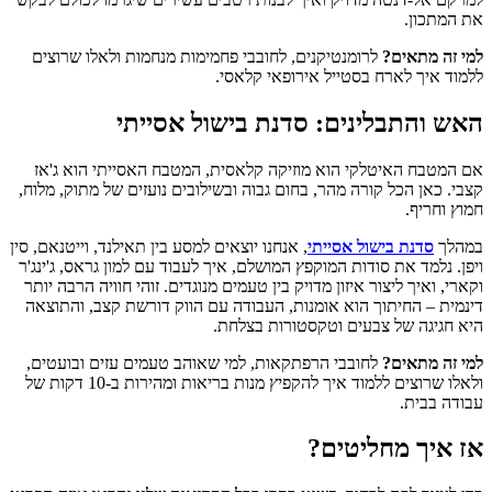
את המתכון.
למי זה מתאים?
לרומנטיקנים, לחובבי פחמימות מנחמות ולאלו שרוצים
ללמוד איך לארח בסטייל אירופאי קלאסי.
האש והתבלינים: סדנת בישול אסייתי
אם המטבח האיטלקי הוא מוזיקה קלאסית, המטבח האסייתי הוא ג'אז
קצבי. כאן הכל קורה מהר, בחום גבוה ובשילובים נועזים של מתוק, מלוח,
חמוץ וחריף.
במהלך
סדנת בישול אסייתי
, אנחנו יוצאים למסע בין תאילנד, וייטנאם, סין
ויפן. נלמד את סודות המוקפץ המושלם, איך לעבוד עם למון גראס, ג'ינג'ר
וקארי, ואיך ליצור איזון מדויק בין טעמים מנוגדים. זוהי חוויה הרבה יותר
דינמית – החיתוך הוא אומנות, העבודה עם הווק דורשת קצב, והתוצאה
היא חגיגה של צבעים וטקסטורות בצלחת.
למי זה מתאים?
לחובבי הרפתקאות, למי שאוהב טעמים עזים ובועטים,
ולאלו שרוצים ללמוד איך להקפיץ מנות בריאות ומהירות ב-10 דקות של
עבודה בבית.
אז איך מחליטים?