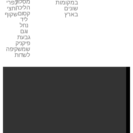
מסלול
במקומות
כפרי
הליכה
שונים
וחצי
קסום
בארץ
שקוף
ליד
נחל
וגם
גבעת
פיקניק
שמשקיפה
לשדות