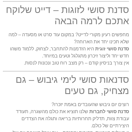
דנת סושי לזוגות – דייט שלוקח
תכם לרמה הבאה
פשים רעיון מקורי לדייט? במקום עוד סרט או מסעדה – למה
א תכינו יחד את הארוחה?
נת סושי זוגית
היא הזדמנות להתחבר, לצחוק, ללמוד משהו
ש יחד וליצור זיכרון מתגלגל וטעים במיוחד.
ן צורך בניסיון קודם – רק מצב רוח טוב ונכונות לנסות.
דנאות סושי לימי גיבוש – גם
צחיק, גם טעים
צים יום גיבוש שהעובדים באמת יזכרו?
נת סושי לחברות
שלנו תוציא את כולם מהשגרה, תעודד
ודת צוות, תדליק תחרותיות בריאה ותגלה את הצדדים
צירתיים של כולם.