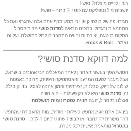
יון לדייט מוצלח? סושי!
שבים מול נטפליקס עם כוס יין? ברור – סושי!
ידו יפה שלום לטייק אווי כי ממש תכף אתם אלה שתגרפו את כל
חמאות ובגדול. ברוכים הבאים ל
סדנת סושי
מבית קסרול –
קום בו טעם, יצירתיות וחוויה מתחברים לרול המושלם. ועל זה
מר –
Rock & Roll.
מה דווקא סדנת סושי?
ושי הפך בעשור האחרון לאחד המאכלים הכי אהובים בישראל.
ל מעבר לטעם המרענן והאסתטיקה היפנית, מדובר באמנות.
לוב של דיוק, סבלנות, יצירתיות והמון אהבה לאוכל. בדיוק בגלל
,
סדנת סושי
היא לא רק פעילות – היא חוויה.
צלנו בקסרול, זו גם
חוויה גסטרונומית מושלמת
.
ן אם אתם זוג שמחפש פעילות ייחודית, צוות מהעבודה שמחפש
ך מקורית להתחבר, או קבוצה שחוגגת יום הולדת –
סדנת סושי
סרול
מותאמת אישית לכל מטרה.