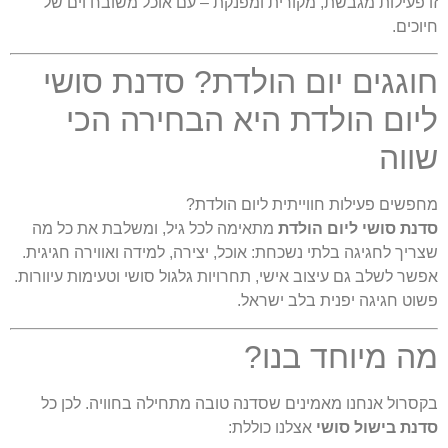
 פעילות מגבשת, מקורית ומפנקת – עם אוכל משובח וים של
וכים.
וגגים יום הולדת? סדנת סושי
יום הולדת היא הבחירה הכי
ווה
פשים פעילות חווייתית ליום הולדת?
נת סושי ליום הולדת
מתאימה לכל גיל, ומשלבת את כל מה
ריך לחגיגה בלתי נשכחת: אוכל, יצירה, למידה ואווירה חגיגית.
שר לשלב גם עיצוב אישי, תחרויות גלגול סושי וטעימות עיוורות.
וט חגיגה יפנית בלב ישראל.
ה מיוחד בנו?
סרול אנחנו מאמינים שסדנה טובה מתחילה בחוויה. לכן כל
נת בישול סושי
אצלנו כוללת: