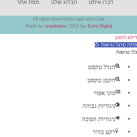
דברו איתנו
הבלוג שלנו
מפת אתר
All rights reserved to cake and cook
Made by:
aspaklaria
| SEO by:
Extra Digital
ג לתוכן
 סרגל נגישות
נגישות
הגדל טקסט
הקטן טקסט
גווני אפור
ניגודיות גבוהה
ניגודיות הפוכה
רקע בהיר